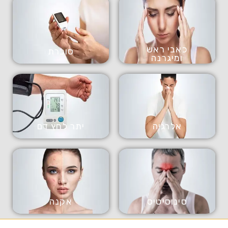
כאבי ראש
סוכרת
ומיגרנה
אלרגיה
יתר לחץ דם
סינוסיטיס
אקנה