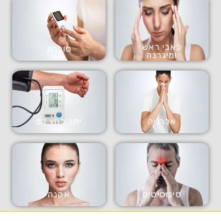
כאבי ראש
סוכרת
ומיגרנה
אלרגיה
יתר לחץ דם
סינוסיטיס
אקנה