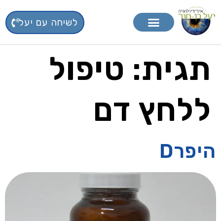
לשיחה עם יעל
טיפול בפרחי באך
תוספי תזונה
תגית:
טיפול
ללחץ דם
היפרD