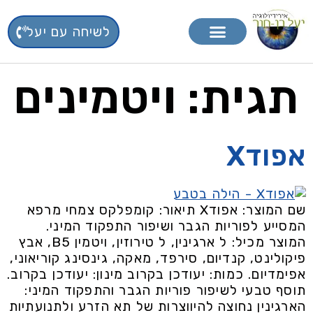
לשיחה עם יעל
טיפול בפרחי באך
תוספי תזונה
תגית:
ויטמינים
אפודX
שם המוצר: אפודX תיאור: קומפלקס צמחי מרפא
המסייע לפוריות הגבר ושיפור התפקוד המיני.
המוצר מכיל: ל ארגינין, ל טירוזין, ויטמין B5, אבץ
פיקולינט, קנדיום, סירפד, מאקה, גינסינג קוריאוני,
אפימדיום. כמות: יעודכן בקרוב מינון: יעודכן בקרוב.
תוסף טבעי לשיפור פוריות הגבר והתפקוד המיני:
הארגינין נחוצה להיווצרות של תא הזרע ולתנועתיות