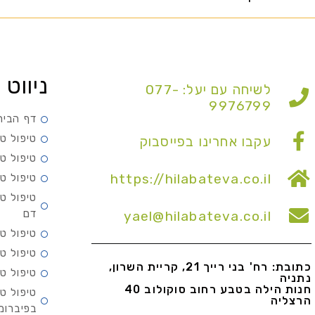
ניווט 
לשיחה עם יעל: 077-
9976799
דף הבית
טיפול טב
עקבו אחרינו בפייסבוק
טיפול ט
https://hilabateva.co.il
טיפול ט
טיפול ט
דם
yael@hilabateva.co.il
טיפול ט
טיפול ט
כתובת: רח' בני רייך 21, קריית השרון,
טיפול ט
נתניה
חנות הילה בטבע רחוב סוקולוב 40
טיפול ט
הרצליה
בפיברומ