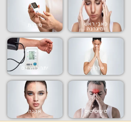
כאבי ראש
סוכרת
ומיגרנה
אלרגיה
יתר לחץ דם
סינוסיטיס
אקנה