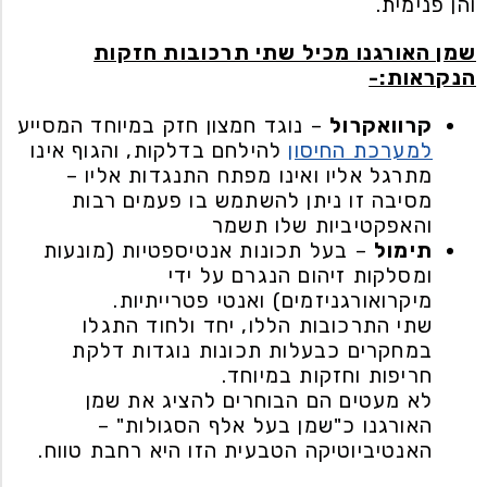
והן פנימית.
שמן האורגנו מכיל שתי תרכובות חזקות
הנקראות:-
קרוואקרול
– נוגד חמצון חזק במיוחד המסייע
למערכת החיסון
להילחם בדלקות, והגוף אינו
מתרגל אליו ואינו מפתח התנגדות אליו –
מסיבה זו ניתן להשתמש בו פעמים רבות
והאפקטיביות שלו תשמר
תימול
– בעל תכונות אנטיספטיות (מונעות
ומסלקות זיהום הנגרם על ידי
מיקרואורגניזמים) ואנטי פטרייתיות.
שתי התרכובות הללו, יחד ולחוד התגלו
במחקרים כבעלות תכונות נוגדות דלקת
חריפות וחזקות במיוחד.
לא מעטים הם הבוחרים להציג את שמן
האורגנו כ"שמן בעל אלף הסגולות" –
האנטיביוטיקה הטבעית הזו היא רחבת טווח.