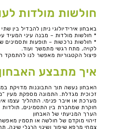
חולשות מולדות לע
באבחון אירידיולוגי ניתן להבדיל בין שתי 
* חולשות מולדות – מבנה עיני המעיד על
* חולשות נרכשות – תופעות ותסמינים ש
לקויה, מתח רגשי מתמשך ועוד.
פיצול הקטגוריות מאפשר לנו להתמקד הן 
איך מתבצע האבחון 
האבחון נעשה תוך התבוננות מדויקת במב
זכוכית מגדלת. התמונה מספקת מעין “מ
מערכת או איבר פנימי. התהליך עצמו אינו
חוקרת שמחברת בין התסמינים, תולדות ה
הערך המניעתי של האבחון
זיהוי מוקדם של חולשה או תסמין מאפשר 
צמחי מרפא שיפור ושינוי הרגלי שינה, תרג