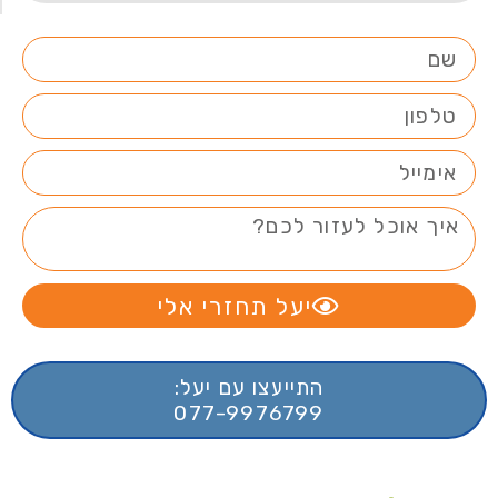
יעל תחזרי אלי
התייעצו עם יעל:
077-9976799