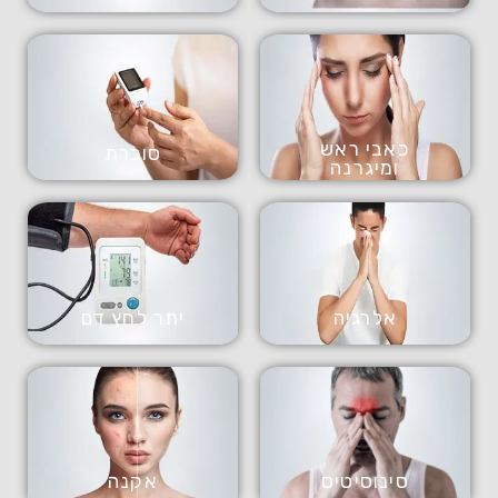
כאבי ראש
סוכרת
ומיגרנה
אלרגיה
יתר לחץ דם
סינוסיטיס
אקנה