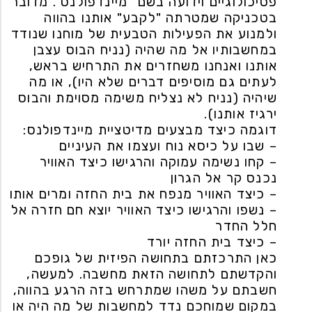
פסיכולוגיים וידועה בשם "מיינדפולנס". מדובר
בטכניקה שמטרתה "לקבע" אותנו בהווה
ולמנוע את הפעילות הטבעית של מוחנו שנודד
במחשבותיו אל מה שהיה (נניח הבוס עצבן
אותנו ואנחנו משחזרים את התרחיש בראש,
לעתים גם מוסיפים דברים שלא היו), או מה
שיהיה (נניח לא נצליח משימה מסוימת והבוס
ירגיז אותנו).
דוגמה כיצד מבצעים מדיטציית מיינדפולנס:
– שבו על כיסא נוח ועצמו את העיניים
– קחו נשימה עמוקה והרגישו כיצד האוויר
נכנס קר אל הגרון
– כיצד האוויר מנפח את בית החזה ומרים אותו
– נשפו והרגישו כיצד האוויר יוצא חם חזרה אל
חלל החדר
– כיצד בית החזה יורד
כאן התרכזתם בתחושה הפיזית של גופכם
והקדשתם לתחושה הזאת מחשבה. למעשה,
חשבתם על משהו שמתרחש בזה הרגע בהווה,
במקום שמוחכם נדד למחשבות של מה היה או