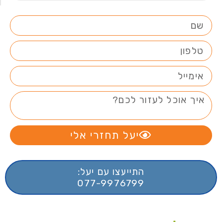
יעל תחזרי אלי
התייעצו עם יעל:
077-9976799