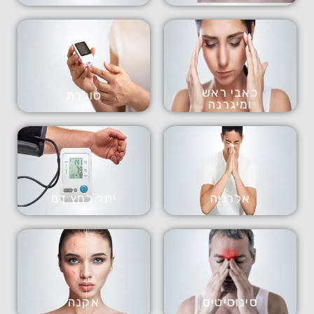
כאבי ראש
סוכרת
ומיגרנה
אלרגיה
יתר לחץ דם
סינוסיטיס
אקנה